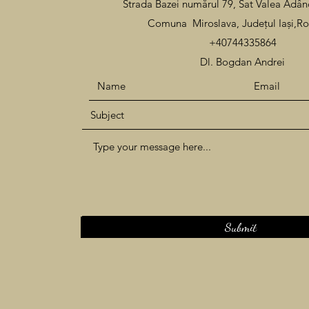
Strada Bazei numărul 79, Sat Valea 
Comuna Miroslava, Județul Iași,R
+40744335864
Dl. Bogdan Andrei
Submit